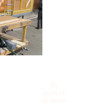
Ils
parlent
de nous